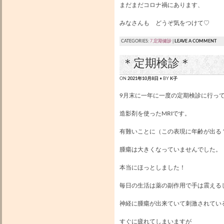
まだまだコロナ禍にあります、
みなさんも どうぞ気をつけて♡
CATEGORIES:
7.定期健診
|
LEAVE A COMMENT
＊定期検診＊
ON
2021年10月8日
• BY
K子
9月末に一年に一度の定期検診に行っ
造影剤を使ったMRIです。
有難いことに（この表現に年齢が出る
腫瘍は大きくなっていませんでした。
本当にほっとしました！
毎日の生活は薬の副作用で手は震える
神経に腫瘍が出来ていて刺激されてい
すぐに疲れてしまいますが