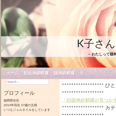
K子さ
－ わたしって聴
Skip to content
ホーム
顔面神経鞘腫
聴神経鞘腫
手
Menu
Search
***************
プロフィール
******************
「顔面神経鞘腫が見つか
福岡県在住
2014年現在 57歳の主婦
****************
いつもジェルネイルをしています
******************