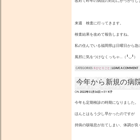
改めて昨年の病院の対応にがっかりし
来週 検査に行ってきます。
検査結果を改めて報告しますね。
私の住んでいる福岡県は日曜日から急
風邪に気をつけなくっちゃ…（╹◡╹）
CATEGORIES:
8.ひとりごと
|
LEAVE A COMMENT
今年から新規の病
ON
2022年11月16日
• BY
K子
今年も定期検診の時期になりました。
ほんとはもう少し早かったのですが
持病の咳喘息が出てしまい、体調が良