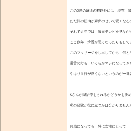
この3度の麻痺の時以外には 現在 
ただ顔の筋肉が麻痺のせいで硬くなる
それで近年では 毎日テレビを見なが
ここ数年 滑舌が悪くなったりもして
このマッサージをし出してから 何と
滑舌の方も いくらかマシになってき
やはり血行が良くないというのが一番
Sさんが鍼治療をされるかどうかを決
私の経験が役に立つかは分かりません
何歳になっても 特に女性にとって