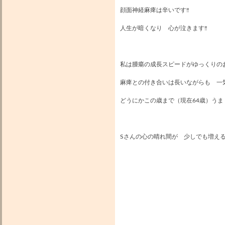
顔面神経麻痺は辛いです‼︎
人生が暗くなり 心が泣きます‼︎
私は腫瘍の成長スピードがゆっくりの
麻痺との付き合いは長いながらも 一
どうにかこの歳まで（現在64歳）うま
Sさんの心の晴れ間が 少しでも増え