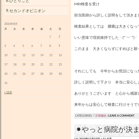
8.ひとりごと
MRI検査を受け
9.セカンドオピニオン
担当医師から詳しく説明をして頂きま
2026年8月
検査結果としては 腫瘍は大きくなっ
月
火
水
木
金
土
日
1
2
いい意味で現状維持でした╰(*´︶`*)╯
3
4
5
6
7
8
9
このまま 大きくならずにすめばと願
10
11
12
13
14
15
16
17
18
19
20
21
22
23
それにしても 今年からお世話になっ
24
25
26
27
28
29
30
詳しく説明して下さり 本当に安心し
31
« 12月
ありがとうございます と心から感謝
来年からは安心して検査に行けそうで
CATEGORIES:
7.定期健診
|
LEAVE A COMMENT
⚫︎やっと病院が決