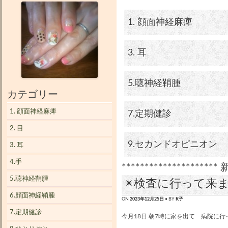
1. 顔面神経麻痺
3. 耳
5.聴神経鞘腫
カテゴリー
1. 顔面神経麻痺
7.定期健診
2. 目
9.セカンドオピニオン
3. 耳
4.手
********************* 
5.聴神経鞘腫
✴︎検査に行って来ま
6.顔面神経鞘腫
ON
2023年12月25日
• BY
K子
7.定期健診
今月18日 朝7時に家を出て 病院に